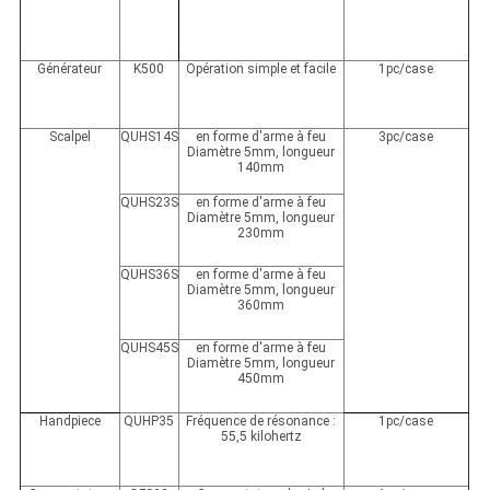
Générateur
K500
Opération simple et facile
1pc/case
Scalpel
QUHS14S
en forme d'arme à feu
3pc/case
Diamètre 5mm, longueur
140mm
QUHS23S
en forme d'arme à feu
Diamètre 5mm, longueur
230mm
QUHS36S
en forme d'arme à feu
Diamètre 5mm, longueur
360mm
QUHS45S
en forme d'arme à feu
Diamètre 5mm, longueur
450mm
Handpiece
QUHP35
Fréquence de résonance :
1pc/case
55,5 kilohertz