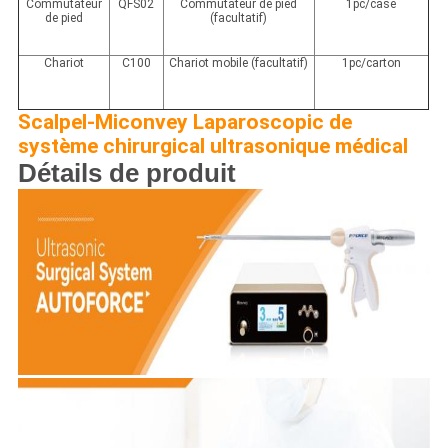
Commutateur
QFS02
Commutateur de pied
1pc/case
de pied
(facultatif)
Chariot
C100
Chariot mobile (facultatif)
1pc/carton
Scalpel-Miconvey Laparoscopic de
système chirurgical ultrasonique médical
Détails de produit