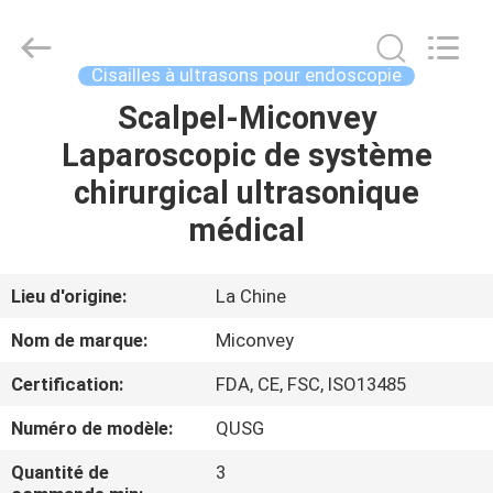
MICONVEY
TECHNOLOGIES
CO.,
LTD.
All
Cisailles à ultrasons pour endoscopie
Rights
Reserved.
Scalpel-Miconvey
MAISON
Laparoscopic de système
PRODUITS
chirurgical ultrasonique
médical
AU
SUJET
Lieu d'origine:
La Chine
DE
Nom de marque:
Miconvey
NOUS
Certification:
FDA, CE, FSC, ISO13485
Numéro de modèle:
QUSG
VISITE
D'USINE
Quantité de
3