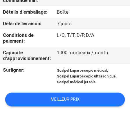
commande min:
Détails d'emballage:
Boîte
CONTRÔLE
DE
Délai de livraison:
7 jours
QUALITÉ
Conditions de
L/C, T/T, D/P, D/A
paiement:
CONTACTEZ-
Capacité
1000 morceaux /month
d'approvisionnement:
NOUS
Surligner:
,
Scalpel Laparoscopic médical
,
Scalpel Laparoscopic ultrasonique
DEMANDEZ
Scalpel médical jetable
UNE
CITATION
MEILLEUR PRIX
PLAN
DU