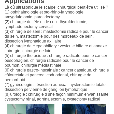
Applications
Là où ultrasonique le scalpel chirurgical peut être utilisé ?
(1) ophthalmologie et oto-rhino-laryngologie :
amygdalotomie, parotidectomy
(2)
chirurgie de tête et de cou : thyroïdectomie,
lymphadenectomy cervical
(3)
chirurgie de sein : mastectomie radicale pour le cancer
du sein, mastectomie pour des morceaux de sein,
dissection lymphatique axillaire
(4)
chirurgie de Hepatobiliary : vésicule biliaire et annexe
chirurgie, chirurgie de foie
(5)
chirurgie thoracique : chirurgie radicale pour le cancer
oesophagien, chirurgie radicale pour le cancer de
poumon, chirurgie médiastinale
(6)
chirurgie gastro-intestinale : cancer gastrique, chirurgie
côlorectale et pancreaticoduodenal, chirurgie de
hemorrhoid
(7)
gynécologie : résection adnexal, hystérectomie totale,
dissection pelvienne de ganglion lymphatique
(8)
urologie : chirurgie d'une façon minimum envahissante,
cystectomy rénal, adrénalectomie, cystectomy radical