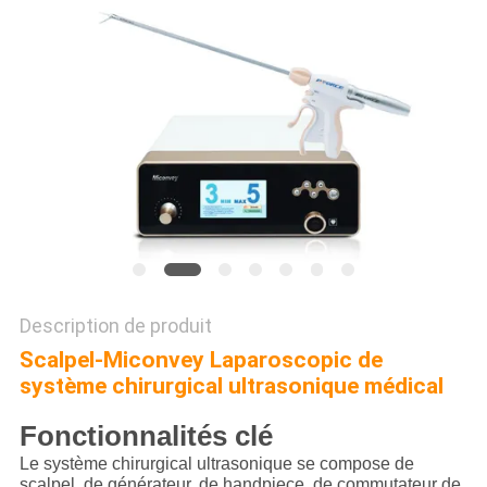
SITE
PRIVACY
POLICY
Description de produit
Scalpel-Miconvey Laparoscopic de
système chirurgical ultrasonique médical
Fonctionnalités clé
Le système chirurgical ultrasonique se compose de
scalpel, de générateur, de handpiece,
de commutateur de