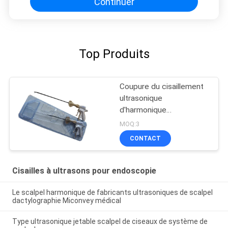
Continuer
Top Produits
Coupure du cisaillement
ultrasonique
d'harmonique
d'Autoforce de
MOQ:3
coagulation
CONTACT
Cisailles à ultrasons pour endoscopie
Le scalpel harmonique de fabricants ultrasoniques de scalpel
dactylographie Miconvey médical
Type ultrasonique jetable scalpel de ciseaux de système de