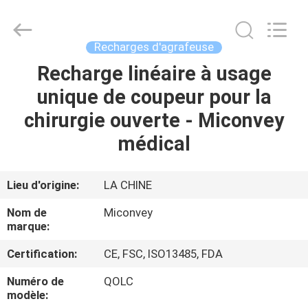
MICONVEY
TECHNOLOGIES
CO.,
LTD.
All
Recharges d'agrafeuse
Rights
Reserved.
Recharge linéaire à usage
MAISON
unique de coupeur pour la
PRODUITS
chirurgie ouverte - Miconvey
médical
AU
SUJET
Lieu d'origine:
LA CHINE
DE
Nom de
Miconvey
NOUS
marque:
Certification:
CE, FSC, ISO13485, FDA
VISITE
Numéro de
QOLC
D'USINE
modèle: