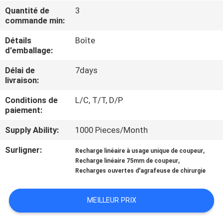
Quantité de
3
commande min:
CONTRÔLE
DE
Détails
Boîte
d'emballage:
QUALITÉ
Délai de
7days
livraison:
CONTACTEZ-
Conditions de
L/C, T/T, D/P
NOUS
paiement:
Supply Ability:
1000 Pieces/Month
DEMANDEZ
Surligner:
,
Recharge linéaire à usage unique de coupeur
UNE
,
Recharge linéaire 75mm de coupeur
CITATION
Recharges ouvertes d'agrafeuse de chirurgie
MEILLEUR PRIX
PLAN
DU