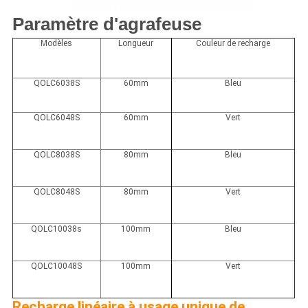
Paramètre d'agrafeuse
Modèles
Longueur
Couleur de recharge
QOLC6038S
60mm
Bleu
QOLC6048S
60mm
Vert
QOLC8038S
80mm
Bleu
QOLC8048S
80mm
Vert
QOLC10038s
100mm
Bleu
QOLC10048S
100mm
Vert
Recharge linéaire à usage unique de