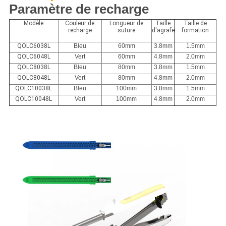
Paramètre de recharge
Modèle
Couleur de
Longueur de
Taille
Taille de
recharge
suture
d'agrafe
formation
QOLC6038L
Bleu
60mm
3.8mm
1.5mm
QOLC6048L
Vert
60mm
4.8mm
2.0mm
QOLC8038L
Bleu
80mm
3.8mm
1.5mm
QOLC8048L
Vert
80mm
4.8mm
2.0mm
QOLC10038L
Bleu
100mm
3.8mm
1.5mm
QOLC10048L
Vert
100mm
4.8mm
2.0mm