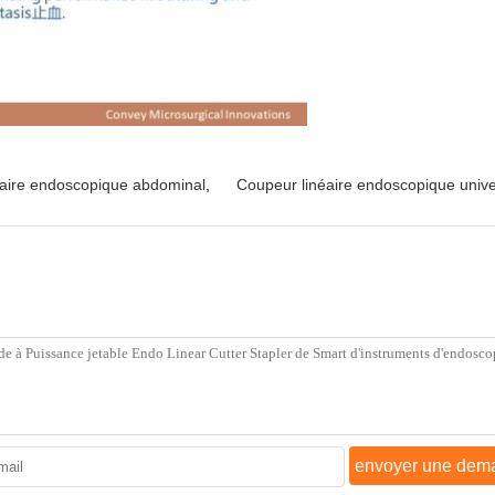
éaire endoscopique abdominal
,
Coupeur linéaire endoscopique unive
envoyer une dem