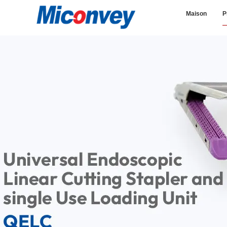
Maison
P