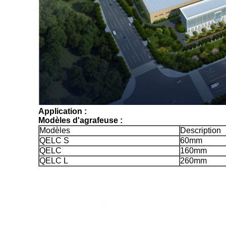
Application :
Modèles d'agrafeuse :
Modèles
Description
QELC S
60mm
QELC
160mm
QELC L
260mm