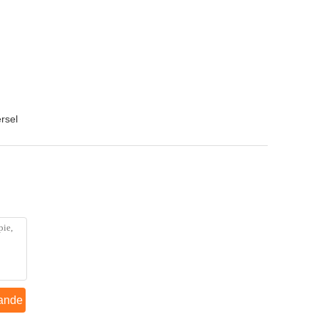
rsel
ande