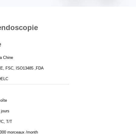
'endoscopie
e
a Chine
E, FSC, ISO13485 ,FDA
QELC
oîte
 jours
/C, T/T
000 morceaux /month