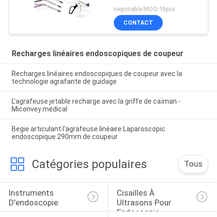
titanique linéaire d'alliage
negotiable MOQ:18pcs
CONTACT
Recharges linéaires endoscopiques de coupeur
Recharges linéaires endoscopiques de coupeur avec la
technologie agrafante de guidage
L'agrafeuse jetable recharge avec la griffe de caïman -
Miconvey médical
Begie articulant l'agrafeuse linéaire Laparoscopic
endoscopique 290mm de coupeur
Catégories populaires
Tous
Instruments 
Cisailles À 
D'endoscopie
Ultrasons Pour 
Endoscopie