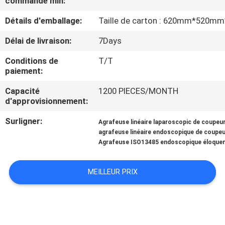
commande min:
Détails d'emballage:
Taille de carton : 620mm*520
CONTRÔLE
DE
Délai de livraison:
7Days
QUALITÉ
Conditions de
T/T
paiement:
CONTACTEZ-
Capacité
1200 PIECES/MONTH
d'approvisionnement:
NOUS
Surligner:
Agrafeuse linéaire laparoscopic de coupeu
agrafeuse linéaire endoscopique de coupe
DEMANDEZ
Agrafeuse ISO13485 endoscopique éloque
UNE
CITATION
MEILLEUR PRIX
PLAN
DU