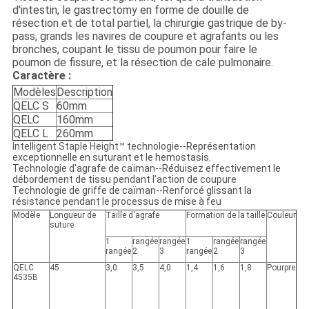
d'intestin, le gastrectomy en forme de douille de
résection et de total partiel, la chirurgie gastrique de by-
pass, grands les navires de coupure et agrafants ou les
bronches, coupant le tissu de poumon pour faire le
poumon de fissure, et la résection de cale pulmonaire.
Caractère :
Modèles
Description
QELC S
60mm
QELC
160mm
QELC L
260mm
Intelligent Staple Height™ technologie--
Représentation
exceptionnelle en suturant et le hemostasis.
Technologie d'agrafe de caïman--Réduisez effectivement le
débordement de tissu pendant l'action de coupure
Technologie de griffe de caïman--Renforcé glissant la
résistance pendant le processus de mise à feu
Modèle
Longueur de
Taille d'agrafe
Formation de la taille
Couleur
suture
1
rangée
rangée
1
rangée
rangée
rangée
2
3
rangée
2
3
QELC
45
3,0
3,5
4,0
1,4
1,6
1,8
Pourpre
4535B