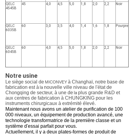
QELC
45
4,0
4,5
5,0
1,8
2,0
2,2
Noir
4545B
QELC
60
3,0
3,5
4,0
1,4
1,6
1,8
Pourpre
6035B
QELC
60
4,0
4,5
5,0
1,8
2,0
2,2
Noir
6045B
Notre usine
Le siège social
de
à Changhaï, notre base de
MICONVEY
fabrication est à
nouvelle ville niveau de l'état de
la
Chongqing de secteur, à une de
plus grande R&D et
la
aux centres de fabrication à CHUNGKING pour les
instruments chirurgicaux à extrémité élevé.
Maintenant nous avons un atelier de purification de 100
000 niveaux, un équipement de production avancé, une
technologie transformatrice de la première classe et un
système d'essai parfait pour vous.
Actuellement, il y a deux plates-formes de produit de