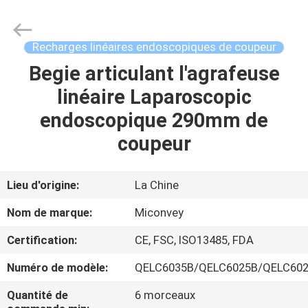
MICONVEY
TECHNOLOGIES
CO.,
LTD.
All
Recharges linéaires endoscopiques de coupeur
Rights
Reserved.
Begie articulant l'agrafeuse
MAISON
linéaire Laparoscopic
PRODUITS
endoscopique 290mm de
coupeur
AU
SUJET
Lieu d'origine:
La Chine
DE
Nom de marque:
Miconvey
NOUS
Certification:
CE, FSC, ISO13485, FDA
Numéro de modèle:
QELC6035B/QELC6025B/QELC60
VISITE
D'USINE
Quantité de
6 morceaux