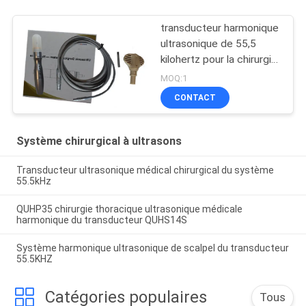
transducteur harmonique
ultrasonique de 55,5
kilohertz pour la chirurgie
robotique
MOQ:1
CONTACT
Système chirurgical à ultrasons
Transducteur ultrasonique médical chirurgical du système
55.5kHz
QUHP35 chirurgie thoracique ultrasonique médicale
harmonique du transducteur QUHS14S
Système harmonique ultrasonique de scalpel du transducteur
55.5KHZ
Catégories populaires
Tous