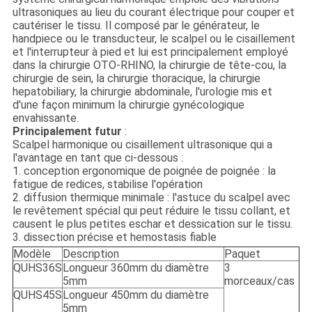
ultrasoniques au lieu du courant électrique pour couper et
cautériser le tissu. Il composé par le générateur, le
handpiece ou le transducteur, le scalpel ou le cisaillement
et l'interrupteur à pied et lui est principalement employé
dans la chirurgie OTO-RHINO, la chirurgie de tête-cou, la
chirurgie de sein, la chirurgie thoracique, la chirurgie
hepatobiliary, la chirurgie abdominale, l'urologie mis et
d'une façon minimum la chirurgie gynécologique
envahissante.
Principalement futur
:
Scalpel harmonique ou cisaillement ultrasonique qui a
l'avantage en tant que ci-dessous :
1. conception ergonomique de poignée de poignée : la
fatigue de redices, stabilise l'opération
2. diffusion thermique minimale : l'astuce du scalpel avec
le revêtement spécial qui peut réduire le tissu collant, et
causent le plus petites eschar et dessication sur le tissu.
3. dissection précise et hemostasis fiable
Modèle
Description
Paquet
QUHS36S
Longueur 360mm du diamètre
3
5mm
morceaux/cas
QUHS45S
Longueur 450mm du diamètre
5mm