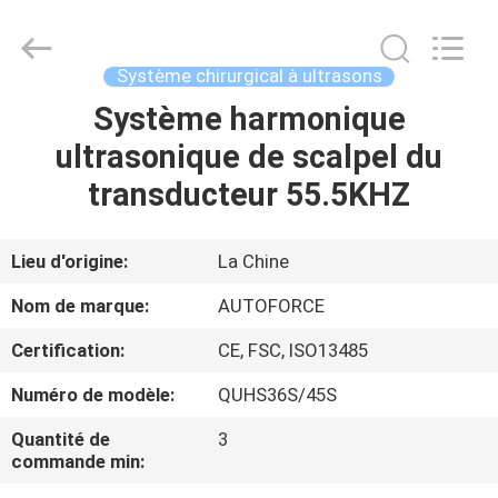
MICONVEY
TECHNOLOGIES
CO.,
LTD.
All
Système chirurgical à ultrasons
Rights
Reserved.
Système harmonique
MAISON
ultrasonique de scalpel du
PRODUITS
transducteur 55.5KHZ
AU
Lieu d'origine:
La Chine
SUJET
Nom de marque:
AUTOFORCE
DE
Certification:
CE, FSC, ISO13485
NOUS
Numéro de modèle:
QUHS36S/45S
VISITE
Quantité de
3
commande min:
D'USINE