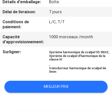
Détails d'emballage:
Boîte
CONTRÔLE
Délai de livraison:
7 jours
DE
Conditions de
L/C, T/T
paiement:
QUALITÉ
Capacité
1000 morceaux /month
d'approvisionnement:
CONTACTEZ-
Surligner:
,
NOUS
Système harmonique du scalpel 55.5KHZ
Système de scalpel d'harmonique de la
classe III
,
DEMANDEZ
transducteur harmonique de scalpel de
5mm
UNE
CITATION
MEILLEUR PRIX
PLAN
DU