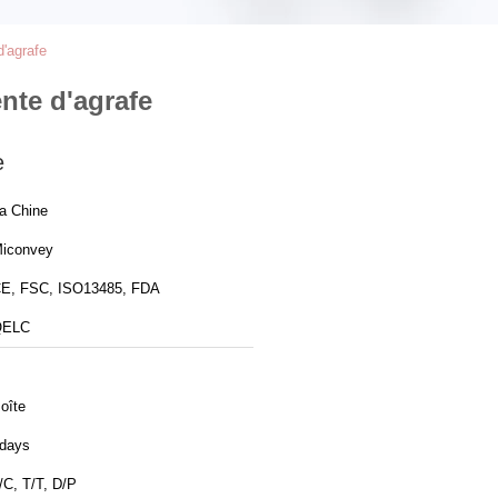
d'agrafe
nte d'agrafe
e
a Chine
iconvey
E, FSC, ISO13485, FDA
QELC
oîte
days
/C, T/T, D/P