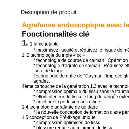
Description de produit
Agrafeuse endoscopique avec le 
Fonctionnalités clé
1.
1 lame jetable
* maximisez l'acuité et réduisez le risque de mé
1.
2 technologie du triple « cc »
* technologie de courbe de caïman : Opération 
* technologie d'agrafe de caïman : Réduisez eff
force de fixage.
Technologie de griffe de *Cayman : Improve glis
agrafes.
4ème cartouche de la génération 1,3 avec la technolog
* compression optimale du tissu sans le traum
* effort inférieur de tissu le long de rangée exte
* améliore la perfusion au cutline
1,4 technologie agrafante de guidage
* la nouvelle conception de formation d'axe per
1,5 conception de Pré-fixage unique
* compression optimisée de tissu
* blessure réduite au minimum de tissu