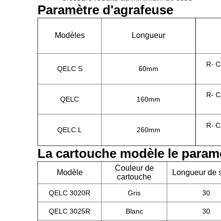
Paramètre d'agrafeuse
Modèles
Longueur
R- C
QELC S
60mm
R- C
QELC
160mm
R- C
QELC L
260mm
La cartouche modèle le param
Couleur de
Modèle
Longueur de 
cartouche
QELC 3020R
Gris
30
QELC 3025R
Blanc
30