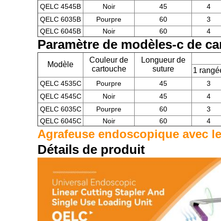
QELC 4545B
Noir
45
4
QELC 6035B
Pourpre
60
3
QELC 6045B
Noir
60
4
Paramètre de modèles-c de ca
Couleur de
Longueur de
Modèle
cartouche
suture
1 rangé
QELC 4535C
Pourpre
45
3
QELC 4545C
Noir
45
4
QELC 6035C
Pourpre
60
3
QELC 6045C
Noir
60
4
Agrafeuse endoscopique avec le 
Détails de produit