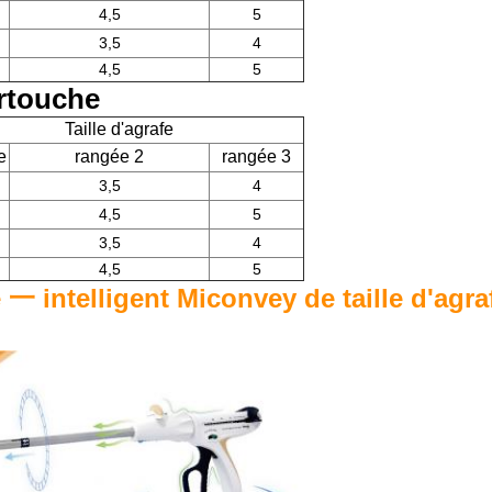
4,5
5
3,5
4
4,5
5
rtouche
Taille d'agrafe
e
rangée 2
rangée 3
3,5
4
4,5
5
3,5
4
4,5
5
一 intelligent Miconvey de taille d'agra